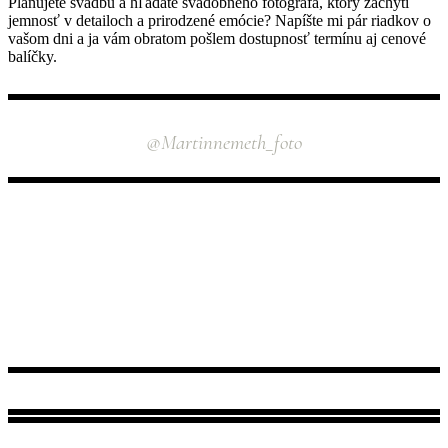
Plánujete svadbu a hľadáte svadobného fotografa, ktorý zachytí
jemnosť v detailoch a prirodzené emócie? Napíšte mi pár riadkov o
vašom dni a ja vám obratom pošlem dostupnosť termínu aj cenové
balíčky.
INSTAGRAM
@martinnemeth_foto
NÁJDETE MA TU