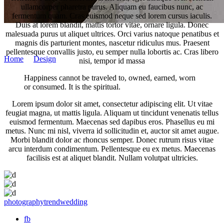
ullamcorper pharetra purus. Aliquam eu faucibus nunc, ac
fermentum quam. Cras euismod neque sed lorem cursus iaculis.
Duis at lorem blandit, mattis tortor vitae, ornare ligula. Donec
malesuada purus ut aliquet ultrices. Orci varius natoque penatibus et
Martin Németh
magnis dis parturient montes, nascetur ridiculus mus. Praesent
pellentesque convallis justo, eu semper nulla lobortis ac. Cras libero
Home
/
Design
/
Wedding Picture
nisi, tempor id massa
Happiness cannot be traveled to, owned, earned, worn
or consumed. It is the spiritual.
Lorem ipsum dolor sit amet, consectetur adipiscing elit. Ut vitae
feugiat magna, ut mattis ligula. Aliquam ut tincidunt venenatis tellus
euismod fermentum. Maecenas sed dapibus eros. Phasellus eu mi
metus. Nunc mi nisl, viverra id sollicitudin et, auctor sit amet augue.
Morbi blandit dolor ac rhoncus semper. Donec rutrum risus vitae
arcu interdum condimentum. Pellentesque eu ex metus. Maecenas
facilisis est at aliquet blandit. Nullam volutpat ultricies.
photography
trend
wedding
fb