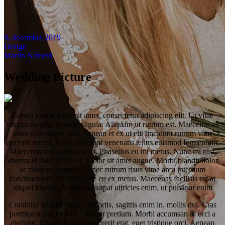
9. decembra 2019
Design
Martin Németh
Wedding Picture
Lorem ipsum dolor sit amet, consectetur adipiscing elit. Ut vitae
feugiat magna, ut mattis ligula. Aliquam ut rutrum est. Maecenas sit
amet scelerisque orci. Aenean et ex ut elit tincidunt rutrum vitae
eleifend metus. Nunc tincidunt venenatis tellus euismod fermentum.
Maecenas sed dapibus eros. Phasellus eu mi metus. Nunc mi nisl,
viverra id sollicitudin et, auctor sit amet augue. Morbi blandit dolor
ac rhoncus semper. Donec rutrum risus vitae arcu interdum
condimentum. Pellentesque eu ex metus. Maecenas facilisis est at
aliquet blandit. Nullam volutpat ultricies enim, ut pulvinar enim
Curabitur feugiat mauris lobortis, sagittis enim in, mollis dui. Cras
porttitor tortor quis ex efficitur pretium. Morbi accumsan id orci a
eleifend. Fusce sit amet hendrerit erat, eget tristique orci. Aenean