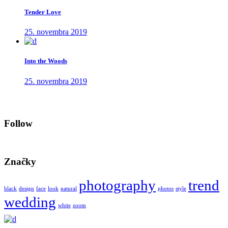
Tender Love
25. novembra 2019
Into the Woods
25. novembra 2019
Follow
Značky
photography
trend
black
design
face
look
natural
photos
style
wedding
white
zoom