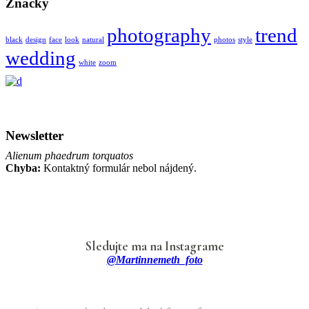
Značky
photography
trend
black
design
face
look
natural
photos
style
wedding
white
zoom
Newsletter
Alienum phaedrum torquatos
Chyba:
Kontaktný formulár nebol nájdený.
Sledujte ma na Instagrame
@martinnemeth_foto