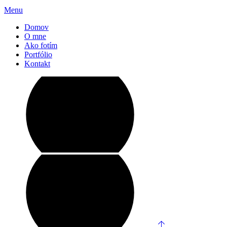
Menu
Domov
O mne
Ako fotím
Portfólio
Kontakt