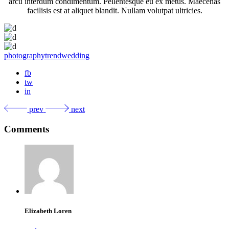
arcu interdum condimentum. Pellentesque eu ex metus. Maecenas
facilisis est at aliquet blandit. Nullam volutpat ultricies.
photography
trend
wedding
fb
tw
in
prev
next
Comments
Elizabeth Loren