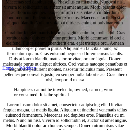
Maecenas sed dapibus eros. Phasellus eu mi metus. Nunc mi nisl,
viverra id sollicitudin et, auctor sit amet augue. Morbi blandit dolor
ac rhoncus semper. Donec rutrum risus vitae arcu interdum
condimentum. Pellentesque eu ex metus. Maecenas facilisis est at
aliquet blandit. Nullam volutpat ultricies enim, ut pulvinar enim
Curabitur feugiat mauris lobortis, sagittis enim in, mollis dui. Cras
porttitor tortor quis ex efficitur pretium. Morbi accumsan id orci a
eleifend. Fusce sit amet hendrerit erat, eget tristique orci. Aenean
ullamcorper pharetra purus. Aliquam eu faucibus nunc, ac
fermentum quam. Cras euismod neque sed lorem cursus iaculis.
Martin Németh
Duis at lorem blandit, mattis tortor vitae, ornare ligula. Donec
malesuada purus ut aliquet ultrices. Orci varius natoque penatibus et
Home
/
Wedding
/
Wedding Hairstyles
magnis dis parturient montes, nascetur ridiculus mus. Praesent
pellentesque convallis justo, eu semper nulla lobortis ac. Cras libero
nisi, tempor id massa
Happiness cannot be traveled to, owned, earned, worn
or consumed. It is the spiritual.
Lorem ipsum dolor sit amet, consectetur adipiscing elit. Ut vitae
feugiat magna, ut mattis ligula. Aliquam ut tincidunt venenatis tellus
euismod fermentum. Maecenas sed dapibus eros. Phasellus eu mi
metus. Nunc mi nisl, viverra id sollicitudin et, auctor sit amet augue.
Morbi blandit dolor ac rhoncus semper. Donec rutrum risus vitae