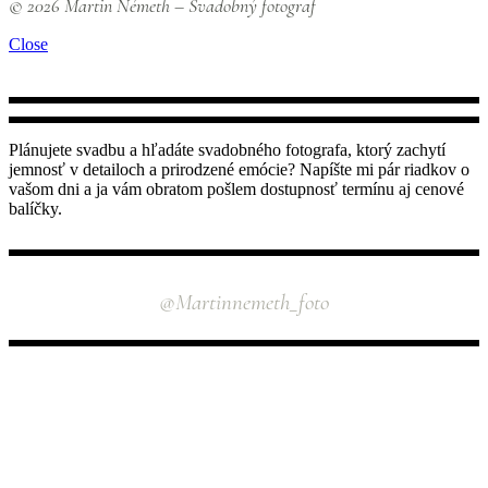
© 2026 Martin Németh – Svadobný fotograf
Close
Plánujete svadbu a hľadáte svadobného fotografa, ktorý zachytí
jemnosť v detailoch a prirodzené emócie? Napíšte mi pár riadkov o
vašom dni a ja vám obratom pošlem dostupnosť termínu aj cenové
balíčky.
INSTAGRAM
@martinnemeth_foto