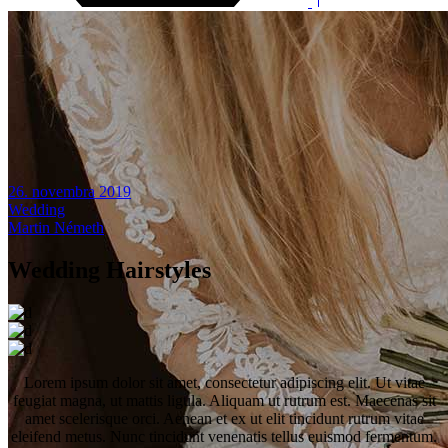
26. novembra 2019
Wedding
Martin Németh
Wedding Hairstyles
Lorem ipsum dolor sit amet, consectetur adipiscing elit. Ut vitae
feugiat magna, ut mattis ligula. Aliquam ut rutrum est. Maecenas sit
amet scelerisque orci. Aenean et ex ut elit tincidunt rutrum vitae
eleifend metus. Nunc tincidunt venenatis tellus euismod fermentum.