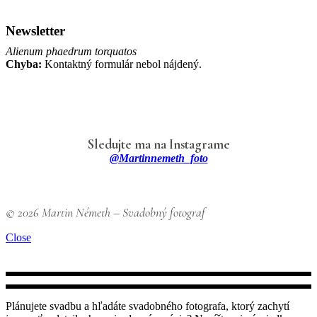
Newsletter
Alienum phaedrum torquatos
Chyba:
Kontaktný formulár nebol nájdený.
Sledujte ma na Instagrame
@martinnemeth_foto
© 2026 Martin Németh – Svadobný fotograf
Close
Plánujete svadbu a hľadáte svadobného fotografa, ktorý zachytí