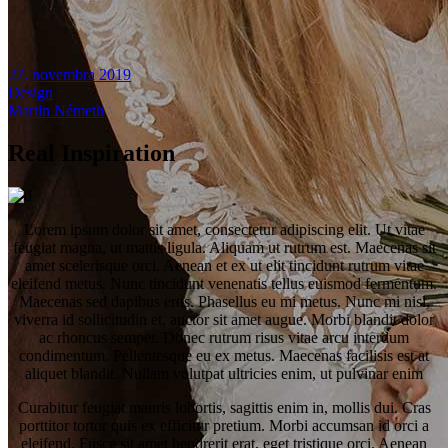
27. novembra 2019
Design
Martin Németh
Real Inspiration
Lorem ipsum dolor sit amet, consectetur adipiscing elit. Ut vitae
feugiat magna, ut mattis ligula. Aliquam ut rutrum est. Maecenas sit
amet scelerisque orci. Aenean et ex ut elit tincidunt rutrum vitae
eleifend metus. Nunc tincidunt venenatis tellus euismod fermentum.
Maecenas sed dapibus eros. Phasellus eu mi metus. Nunc mi nisl,
viverra id sollicitudin et, auctor sit amet augue. Morbi blandit dolor
ac rhoncus semper. Donec rutrum risus vitae arcu interdum
condimentum. Pellentesque eu ex metus. Maecenas facilisis est at
aliquet blandit. Nullam volutpat ultricies enim, ut pulvinar enim
Curabitur feugiat mauris lobortis, sagittis enim in, mollis dui. Cras
porttitor tortor quis ex efficitur pretium. Morbi accumsan id orci a
eleifend. Fusce sit amet hendrerit erat, eget tristique orci. Aenean