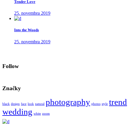
Tender Love
25. novembra 2019
Into the Woods
25. novembra 2019
Follow
Značky
photography
trend
black
design
face
look
natural
photos
style
wedding
white
zoom