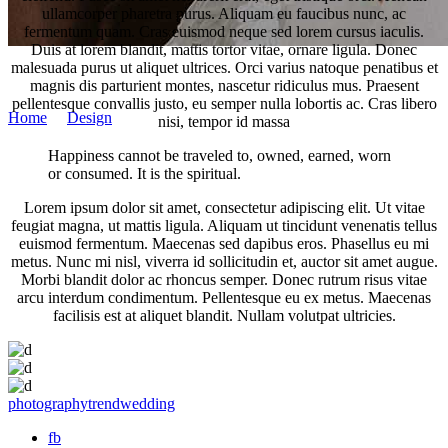
ullamcorper pharetra purus. Aliquam eu faucibus nunc, ac
fermentum quam. Cras euismod neque sed lorem cursus iaculis.
Duis at lorem blandit, mattis tortor vitae, ornare ligula. Donec
malesuada purus ut aliquet ultrices. Orci varius natoque penatibus et
Martin Németh
magnis dis parturient montes, nascetur ridiculus mus. Praesent
pellentesque convallis justo, eu semper nulla lobortis ac. Cras libero
Home
/
Design
/
Real Inspiration
nisi, tempor id massa
Happiness cannot be traveled to, owned, earned, worn
or consumed. It is the spiritual.
Lorem ipsum dolor sit amet, consectetur adipiscing elit. Ut vitae
feugiat magna, ut mattis ligula. Aliquam ut tincidunt venenatis tellus
euismod fermentum. Maecenas sed dapibus eros. Phasellus eu mi
metus. Nunc mi nisl, viverra id sollicitudin et, auctor sit amet augue.
Morbi blandit dolor ac rhoncus semper. Donec rutrum risus vitae
arcu interdum condimentum. Pellentesque eu ex metus. Maecenas
facilisis est at aliquet blandit. Nullam volutpat ultricies.
photography
trend
wedding
fb