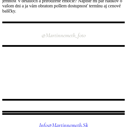
jemnosť v detailoch a prirodzené emócie? Napíšte mi pár riadkov o
vašom dni a ja vám obratom pošlem dostupnosť termínu aj cenové
balíčky.
INSTAGRAM
@martinnemeth_foto
NÁJDETE MA TU
Info@martinnemeth.sk