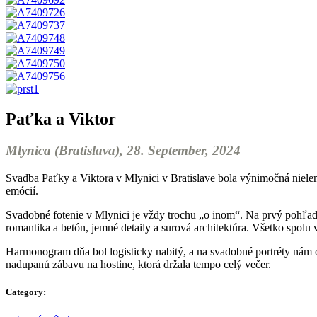
Paťka a Viktor
Mlynica (Bratislava), 28. September, 2024
Svadba Paťky a Viktora v Mlynici v Bratislave bola výnimočná nielen 
emócií.
Svadobné fotenie v Mlynici je vždy trochu „o inom“. Na prvý pohľad 
romantika a betón, jemné detaily a surová architektúra. Všetko spolu v
Harmonogram dňa bol logisticky nabitý, a na svadobné portréty nám ost
nadupanú zábavu na hostine, ktorá držala tempo celý večer.
Category: