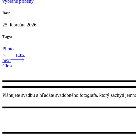
vybrané príbehy
Date:
25. februára 2026
Tags:
Photo
prev
next
Close
Plánujete svadbu a hľadáte svadobného fotografa, ktorý zachytí jemn