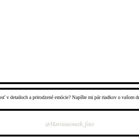
osť v detailoch a prirodzené emócie? Napíšte mi pár riadkov o vašom d
INSTAGRAM
@martinnemeth_foto