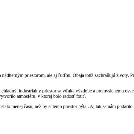
nádherným priestorom, ale aj ľuďmi. Obaja totiž zachraňujú životy. Pr
chladný, industriálny priestor sa vďaka výzdobe a premyslenému osvetl
ytvorilo atmosféru, v ktorej bolo radosť fotiť.
alo menej času, než by si tento priestor pýtal. Aj tak sa nám podarilo 