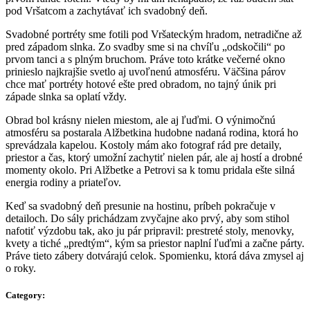
pod Vršatcom a zachytávať ich svadobný deň.
Svadobné portréty sme fotili pod Vršateckým hradom, netradične až
pred západom slnka. Zo svadby sme si na chvíľu „odskočili“ po
prvom tanci a s plným bruchom. Práve toto krátke večerné okno
prinieslo najkrajšie svetlo aj uvoľnenú atmosféru. Väčšina párov
chce mať portréty hotové ešte pred obradom, no tajný únik pri
západe slnka sa oplatí vždy.
Obrad bol krásny nielen miestom, ale aj ľuďmi. O výnimočnú
atmosféru sa postarala Alžbetkina hudobne nadaná rodina, ktorá ho
sprevádzala kapelou. Kostoly mám ako fotograf rád pre detaily,
priestor a čas, ktorý umožní zachytiť nielen pár, ale aj hostí a drobné
momenty okolo. Pri Alžbetke a Petrovi sa k tomu pridala ešte silná
energia rodiny a priateľov.
Keď sa svadobný deň presunie na hostinu, príbeh pokračuje v
detailoch. Do sály prichádzam zvyčajne ako prvý, aby som stihol
nafotiť výzdobu tak, ako ju pár pripravil: prestreté stoly, menovky,
kvety a tiché „predtým“, kým sa priestor naplní ľuďmi a začne párty.
Práve tieto zábery dotvárajú celok. Spomienku, ktorá dáva zmysel aj
o roky.
Category: