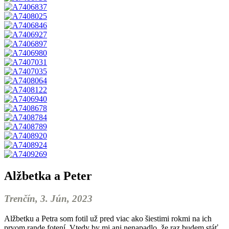
Alžbetka a Peter
Trenčín, 3. Jún, 2023
Alžbetku a Petra som fotil už pred viac ako šiestimi rokmi na ich
prvom rande fotení. Vtedy by mi ani nenapadlo, že raz budem stáť