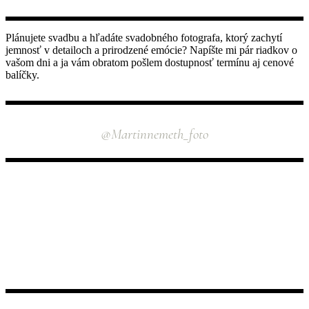
Plánujete svadbu a hľadáte svadobného fotografa, ktorý zachytí
jemnosť v detailoch a prirodzené emócie? Napíšte mi pár riadkov o
vašom dni a ja vám obratom pošlem dostupnosť termínu aj cenové
balíčky.
INSTAGRAM
@martinnemeth_foto
NÁJDETE MA TU