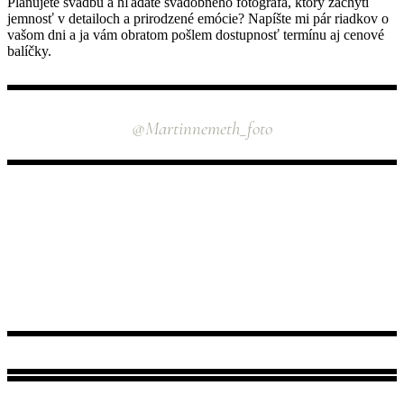
Plánujete svadbu a hľadáte svadobného fotografa, ktorý zachytí
jemnosť v detailoch a prirodzené emócie? Napíšte mi pár riadkov o
vašom dni a ja vám obratom pošlem dostupnosť termínu aj cenové
balíčky.
INSTAGRAM
@martinnemeth_foto
NÁJDETE MA TU