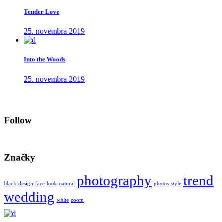
Tender Love
25. novembra 2019
Into the Woods
25. novembra 2019
Follow
Značky
photography
trend
black
design
face
look
natural
photos
style
wedding
white
zoom