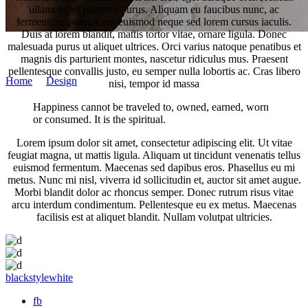
ullamcorper pharetra purus. Aliquam eu faucibus nunc, ac
fermentum quam. Cras euismod neque sed lorem cursus iaculis.
Duis at lorem blandit, mattis tortor vitae, ornare ligula. Donec
malesuada purus ut aliquet ultrices. Orci varius natoque penatibus et
Martin Németh
magnis dis parturient montes, nascetur ridiculus mus. Praesent
pellentesque convallis justo, eu semper nulla lobortis ac. Cras libero
Home
/
Design
/
Best Outfits
nisi, tempor id massa
Happiness cannot be traveled to, owned, earned, worn
or consumed. It is the spiritual.
Lorem ipsum dolor sit amet, consectetur adipiscing elit. Ut vitae
feugiat magna, ut mattis ligula. Aliquam ut tincidunt venenatis tellus
euismod fermentum. Maecenas sed dapibus eros. Phasellus eu mi
metus. Nunc mi nisl, viverra id sollicitudin et, auctor sit amet augue.
Morbi blandit dolor ac rhoncus semper. Donec rutrum risus vitae
arcu interdum condimentum. Pellentesque eu ex metus. Maecenas
facilisis est at aliquet blandit. Nullam volutpat ultricies.
black
style
white
fb