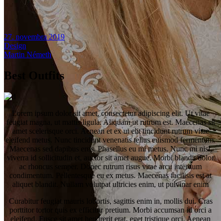
27. novembra 2019
Design
Martin Németh
Best Outfits
Lorem ipsum dolor sit amet, consectetur adipiscing elit. Ut vitae
feugiat magna, ut mattis ligula. Aliquam ut rutrum est. Maecenas sit
amet scelerisque orci. Aenean et ex ut elit tincidunt rutrum vitae
eleifend metus. Nunc tincidunt venenatis tellus euismod fermentum.
Maecenas sed dapibus eros. Phasellus eu mi metus. Nunc mi nisl,
viverra id sollicitudin et, auctor sit amet augue. Morbi blandit dolor
ac rhoncus semper. Donec rutrum risus vitae arcu interdum
condimentum. Pellentesque eu ex metus. Maecenas facilisis est at
aliquet blandit. Nullam volutpat ultricies enim, ut pulvinar enim
Curabitur feugiat mauris lobortis, sagittis enim in, mollis dui. Cras
porttitor tortor quis ex efficitur pretium. Morbi accumsan id orci a
eleifend. Fusce sit amet hendrerit erat, eget tristique orci. Aenean