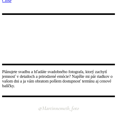
Close
Plánujete svadbu a hľadáte svadobného fotografa, ktorý zachytí
jemnosť v detailoch a prirodzené emócie? Napíšte mi pár riadkov o
vašom dni a ja vám obratom pošlem dostupnosť termínu aj cenové
balíčky.
INSTAGRAM
@martinnemeth_foto