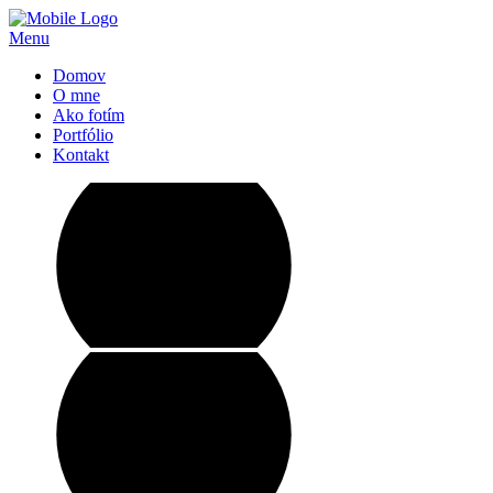
Menu
Domov
O mne
Ako fotím
Portfólio
Kontakt