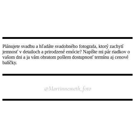
Plánujete svadbu a hľadáte svadobného fotografa, ktorý zachytí
jemnosť v detailoch a prirodzené emócie? Napíšte mi pár riadkov o
vašom dni a ja vám obratom pošlem dostupnosť termínu aj cenové
balíčky.
INSTAGRAM
@martinnemeth_foto