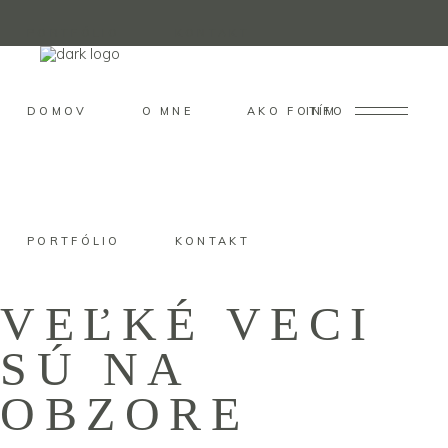
PORTFÓLIO
KONTAKT
DOMOV
O MNE
AKO FOTÍM
INFO
PORTFÓLIO
KONTAKT
VEĽKÉ VECI
SÚ NA
OBZORE