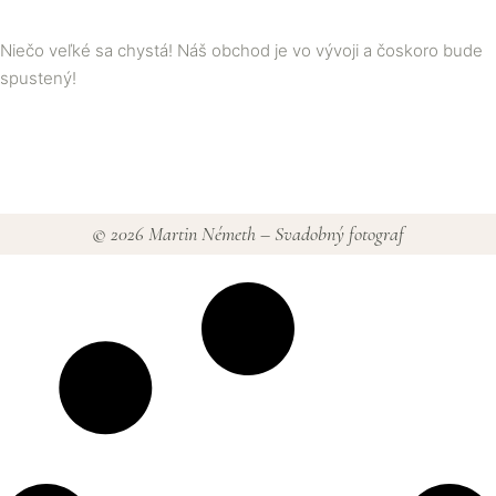
Niečo veľké sa chystá! Náš obchod je vo vývoji a čoskoro bude
spustený!
© 2026 Martin Németh – Svadobný fotograf