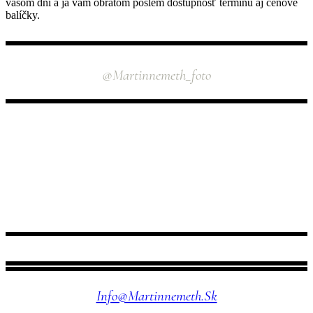
vašom dni a ja vám obratom pošlem dostupnosť termínu aj cenové
balíčky.
INSTAGRAM
@martinnemeth_foto
NÁJDETE MA TU
Info@martinnemeth.sk