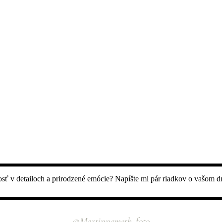
osť v detailoch a prirodzené emócie? Napíšte mi pár riadkov o vašom d
INSTAGRAM
@martinnemeth_foto