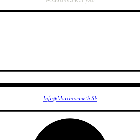
NÁJDETE MA TU
Info@martinnemeth.sk