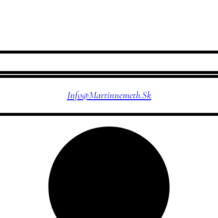
NÁJDETE MA TU
Info@martinnemeth.sk