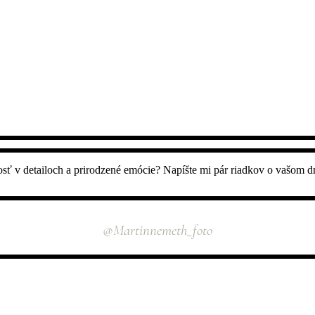
osť v detailoch a prirodzené emócie? Napíšte mi pár riadkov o vašom d
INSTAGRAM
@martinnemeth_foto