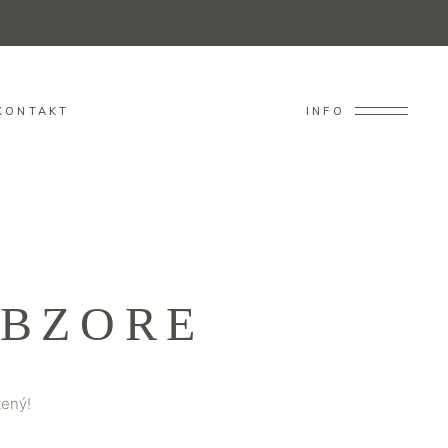
KONTAKT
INFO
OBZORE
tený!