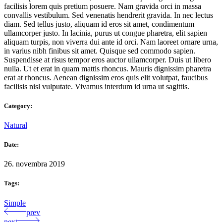
facilisis lorem quis pretium posuere. Nam gravida orci in massa
convallis vestibulum. Sed venenatis hendrerit gravida. In nec lectus
diam. Sed tellus justo, aliquam id eros sit amet, condimentum
ullamcorper justo. In lacinia, purus ut congue pharetra, elit sapien
aliquam turpis, non viverra dui ante id orci. Nam laoreet ornare urna,
in varius nibh finibus sit amet. Quisque sed commodo sapien.
Suspendisse at risus tempor eros auctor ullamcorper. Duis ut libero
nulla. Ut et erat in quam mattis rhoncus. Mauris dignissim pharetra
erat at rhoncus. Aenean dignissim eros quis elit volutpat, faucibus
facilisis nisl vulputate. Vivamus interdum id urna ut sagittis.
Category:
Natural
Date:
26. novembra 2019
Tags:
Simple
prev
next