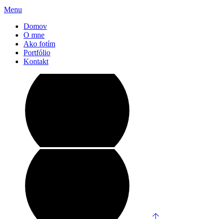
Menu
Domov
O mne
Ako fotím
Portfólio
Kontakt