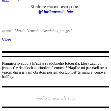
Sledujte ma na Instagrame
@martinnemeth_foto
© 2026 Martin Németh – Svadobný fotograf
Close
Plánujete svadbu a hľadáte svadobného fotografa, ktorý zachytí
jemnosť v detailoch a prirodzené emócie? Napíšte mi pár riadkov o
vašom dni a ja vám obratom pošlem dostupnosť termínu aj cenové
balíčky.
INSTAGRAM
@martinnemeth_foto