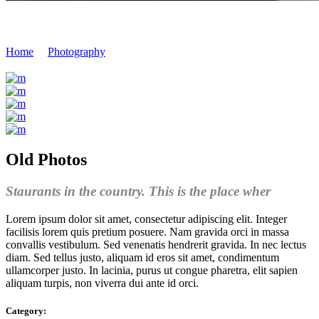
Preparation
Home
/
Photography
/
Preparation
Old Photos
Staurants in the country. This is the place wher
Lorem ipsum dolor sit amet, consectetur adipiscing elit. Integer
facilisis lorem quis pretium posuere. Nam gravida orci in massa
convallis vestibulum. Sed venenatis hendrerit gravida. In nec lectus
diam. Sed tellus justo, aliquam id eros sit amet, condimentum
ullamcorper justo. In lacinia, purus ut congue pharetra, elit sapien
aliquam turpis, non viverra dui ante id orci.
Category: