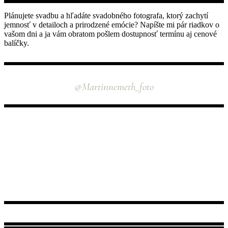
Plánujete svadbu a hľadáte svadobného fotografa, ktorý zachytí
jemnosť v detailoch a prirodzené emócie? Napíšte mi pár riadkov o
vašom dni a ja vám obratom pošlem dostupnosť termínu aj cenové
balíčky.
INSTAGRAM
@martinnemeth_foto
NÁJDETE MA TU