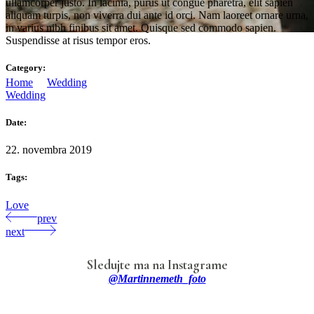
ullamcorper justo. In lacinia, purus ut congue pharetra, elit sapien
aliquam turpis, non viverra dui ante id orci. Nam laoreet ornare urna,
in varius nibh finibus sit amet. Quisque sed commodo sapien.
Suspendisse at risus tempor eros.
Perfect Place
Category:
Home
/
Wedding
/
Perfect Place
Wedding
Date:
22. novembra 2019
Tags:
Love
prev
next
Sledujte ma na Instagrame
@martinnemeth_foto