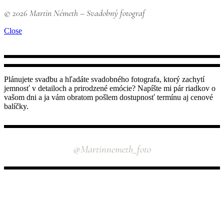
© 2026 Martin Németh – Svadobný fotograf
Close
Plánujete svadbu a hľadáte svadobného fotografa, ktorý zachytí
jemnosť v detailoch a prirodzené emócie? Napíšte mi pár riadkov o
vašom dni a ja vám obratom pošlem dostupnosť termínu aj cenové
balíčky.
INSTAGRAM
@martinnemeth_foto