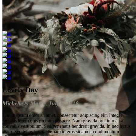
Lovely Day
Michelle & Marce, July 8, 2018
Lorem ipsum dolor sit amet, consectetur adipiscing elit. Integer
facilisis lorem quis pretium posuere. Nam gravida orci in massa
convallis vestibulum. Sed venenatis hendrerit gravida. In nec lectus
diam. Sed tellus justo, aliquam id eros sit amet, condimentum