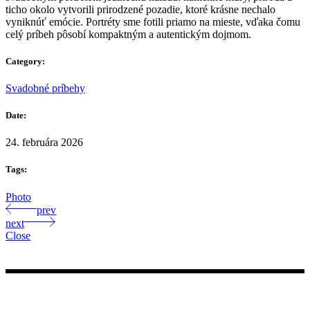
ticho okolo vytvorili prirodzené pozadie, ktoré krásne nechalo
vyniknúť emócie. Portréty sme fotili priamo na mieste, vďaka čomu
celý príbeh pôsobí kompaktným a autentickým dojmom.
Category:
Svadobné príbehy
Date:
24. februára 2026
Tags:
Photo
prev
next
Close