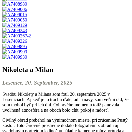
Nikoleta a Milan
Lesenice, 20. September, 2025
Svadbu Nikolety a Milana som fotil 20. septembra 2025 v
Leseniciach. Aj keď je to trochu ďalej od Trnavy, som veľmi rád, že
som mohol byť pri ich dni. Od prvého momentu totiž panovala
uvoľnená atmosféra a na oboch bolo cítiť pokoj a radosť.
Civilný obrad prebehol na výnimočnom mieste, pri zrúcanine Pustý
kostol. Toto čarovné prostredie dodalo fotografiám z obradu aj
svadobným portrétom jedinečnú náladu: kamenné múry, príroda a