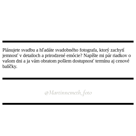
Plánujete svadbu a hľadáte svadobného fotografa, ktorý zachytí
jemnosť v detailoch a prirodzené emócie? Napíšte mi pár riadkov o
vašom dni a ja vám obratom pošlem dostupnosť termínu aj cenové
balíčky.
INSTAGRAM
@martinnemeth_foto